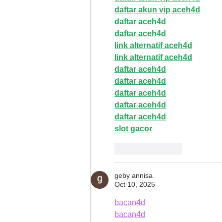
daftar akun vip aceh4d
daftar aceh4d
daftar aceh4d
link alternatif aceh4d
link alternatif aceh4d
daftar aceh4d
daftar aceh4d
daftar aceh4d
daftar aceh4d
daftar aceh4d
slot gacor
Like
Reply
geby annisa
Oct 10, 2025
bacan4d
bacan4d