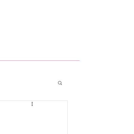
訊
友站連結
選單頁首