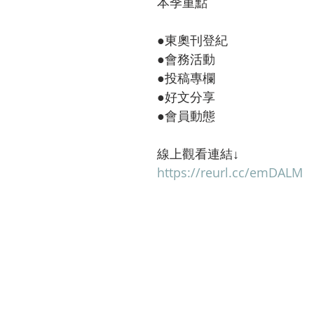
本季重點 
●東奧刊登紀
●會務活動
●投稿專欄
●好文分享
●會員動態
線上觀看連結↓
https://reurl.cc/emDALM