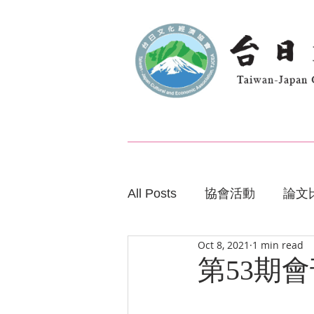
最新消息
協會活動
All Posts
協會活動
論文
Oct 8, 2021
1 min read
第53期會