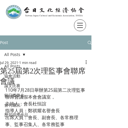
Post
All Posts
Jul 29, 2021
1 min read
All Posts
第25屆第2次理監事會聯席
協會活動
會議
論文比賽
110年7月28日舉辦第25屆第二次理監事
留日獎學金
聯席會議假本會會議室，
主持人：會長杜恒誼
會刊通訊
指導人員：鄭祺耀名譽會長
歷屆得獎作品
出席人員：會長、副會長、各常務理
事、監事召集人、各常務監事