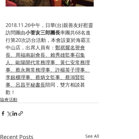
2018.11.26中午，日華(台)親善友好慰靈
訪問團由
小菅亥三郎團長
率團共68名進
行第20次訪台活動，本會設宴於海霸王
中山店，出席人員有：
鄭祺耀名譽會
長、周福南副會長、賴秀雄監事召集
人、歐陽開代常務理事、黃仁安常務理
事、蔡永興常務理事、許楊英子理事、
李銀櫃理事、蔡炳文監事、蔡鴻賢監
事、呂昌平秘書長
陪同，雙方相談甚
歡！
協會活動
Recent Posts
See All