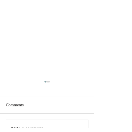
Comments
Write a comment...
成立70周年活動照片和影
悼安倍先生對台