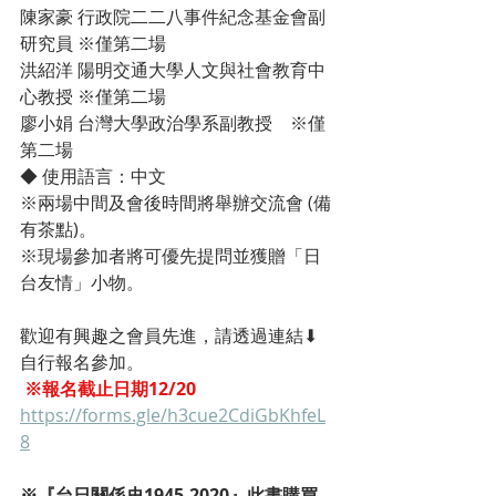
陳家豪 行政院二二八事件紀念基金會副
研究員 ※僅第二場
洪紹洋 陽明交通大學人文與社會教育中
心教授 ※僅第二場
廖小娟 台灣大學政治學系副教授　※僅
第二場
◆ 使用語言：中文
※兩場中間及會後時間將舉辦交流會 (備
有茶點)。
※現場參加者將可優先提問並獲贈「日
台友情」小物。
歡迎有興趣之會員先進，請透過連結⬇
自行報名參加。
※報名截止日期12/20
https://forms.gle/h3cue2CdiGbKhfeL
8
※『台日關係史1945-2020』此書購買