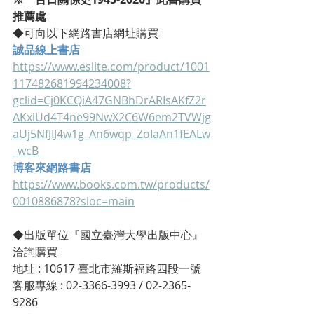
推薦處
◆可向以下網路書店網址購買
誠品線上書店
https://www.eslite.com/product/1001
117482681994234008?
gclid=Cj0KCQiA47GNBhDrARIsAKfZ2r
AKxlUd4T4ne99NwX2C6W6em2TVWjg
aUj5NfJIJ4w1g_An6wqp_ZoIaAn1fEALw
_wcB
博客來網路書店
https://www.books.com.tw/products/
0010886878?sloc=main
◆出版單位『國立臺灣大學出版中心』
洽詢購買
地址 : 10617 臺北市羅斯福路四段⼀號
客服專線 : 02-3366-3993 / 02-2365-
9286