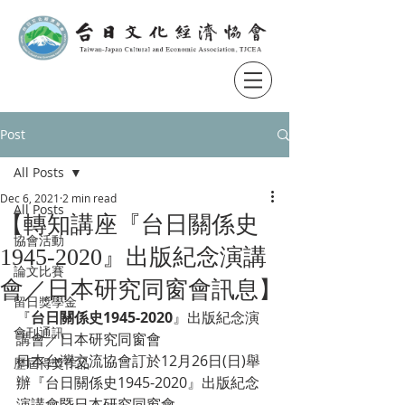
Post
All Posts
Dec 6, 2021
2 min read
All Posts
【轉知講座『台日關係史
協會活動
1945-2020』出版紀念演講
論文比賽
會／日本研究同窗會訊息】
留日獎學金
『
台日關係史1945-2020
』出版紀念演
會刊通訊
講會／日本研究同窗會
日本台灣交流協會訂於12月26日(日)舉
歷屆得獎作品
辦『台日關係史1945-2020』出版紀念
演講會暨日本研究同窗會。