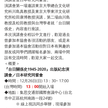
演講會第一場邀請東京大學總合文化研
究科川島真教授及東京大學東洋文化研
究所松田康博教授演講，第二場由川島
教授及松田教授與台灣學者就「台日關
係史」內容進行座談。
本次演講會全程以中文進行，歡迎過去
曾參加本協會各項活動的朋友、或是未
曾參加過本協會活動但對日本有興趣的
朋友或同學們踴躍報名參加。兩場中間
設有交流時間，歡迎大家一起交流。
＜概要＞
『台日關係史1945-2020』出版紀念演
講會／日本研究同窗會
◆時間：12月26日(日) 13：30~ 17:00 
(台灣時間)　
13：00
開始入場
◆地點：集思交通部國際會議中心 (台北
市中正區杭州南路一段24號)
　　　※ 線上視訊同步舉辦，現場參加